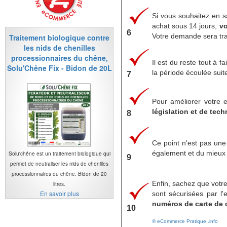
Si vous souhaitez en s
achat sous 14 jours,
vo
6
Votre demande sera tra
Traitement biologique contre
les nids de chenilles
processionnaires du chêne,
Il est du reste tout à 
Solu'Chêne Fix - Bidon de 20L
la période écoulée suite
7
Pour améliorer votre e
législation et de te
8
Ce point n'est pas une
également et du mieux q
Solu'chêne est un traitement biologique qui
9
permet de neutraliser les nids de chenilles
processionnaires du chêne. Bidon de 20
Enfin, sachez que votr
litres.
En savoir plus
sont sécurisées par l
numéros de carte de 
10
© eCommerce Pratique .info