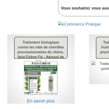
Vous souhaitez vous aus
Traitement biologique
Tra
contre les nids de chenilles
fruit
processionnaires du chêne,
pruni
Solu'Chêne Fix - Aérosol de
500 ml
En savoir plus