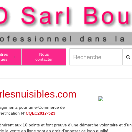
utres
Nous
+
ques
contacter
lesnuisibles.com
engagements pour un e-Commerce de
Certification N°
CQEC2017-523
.
hérent aux 10 points et font preuve d'une démarche volontaire et d'u
e la vente en ligne sont en droit d'apposer ce logo qualité.