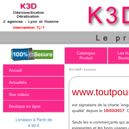
Catalogue
Les A
Produit
Bouti
Accueil
Accueil
/
Ecophyto
Actualités
www.toutpour
+
Nos videos
est signataire de la charte '
Boutique en ligne
qualité' depuis le
15/03/2017
. 
Livraison à Partir de
Seuls les e-commerçants qui ad
4.90 €
exigeantes et les bons usages d