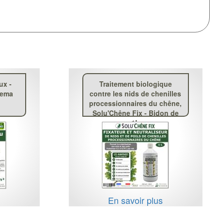
ux -
Traitement biologique
nema
contre les nids de chenilles
processionnaires du chêne,
Solu'Chêne Fix - Bidon de
1L
s
En savoir plus