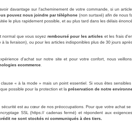
avoir davantage sur l'acheminement de votre commande, si un article 
us pouvez nous joindre par téléphone
(non surtaxé) afin de nous f
itée le plus rapidement possible, et au plus tard dans les délais énon
fait normal que vous soyez
remboursé pour les articles
et les frais d'e
 à la livraison), ou pour les articles indisponibles plus de 30 jours après
xpérience d'achat sur notre site et pour votre confort, nous veillon
chnologies ecommerce
.
 clause « à la mode » mais un point essentiel. Si vous êtes sensible
ue possible pour la protection et la
préservation de notre environ
e sécurité est au cœur de nos préoccupations. Pour que votre achat se 
'encryptage SSL (https:// cadenas fermé) et répondent aux exigence
crédit ne sont stockés ni communiqués à des tiers.