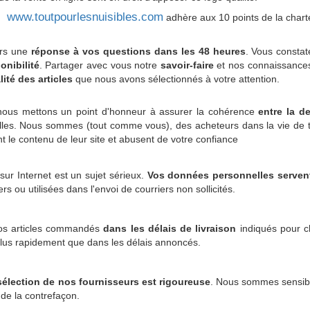
www.toutpourlesnuisibles.com
adhère aux 10 points de la chart
urs une
réponse à vos questions dans les 48 heures
. Vous consta
onibilité
. Partager avec vous notre
savoir-faire
et nos connaissances 
lité des articles
que nous avons sélectionnés à votre attention.
ous mettons un point d'honneur à assurer la cohérence
entre la de
lles. Nous sommes (tout comme vous), des acheteurs dans la vie de to
 le contenu de leur site et abusent de votre confiance
 sur Internet est un sujet sérieux.
Vos données personnelles servent
rs ou utilisées dans l'envoi de courriers non sollicités.
vos articles commandés
dans les délais de livraison
indiqués pour c
s plus rapidement que dans les délais annoncés.
sélection de nos fournisseurs est rigoureuse
. Nous sommes sensible
 de la contrefaçon.