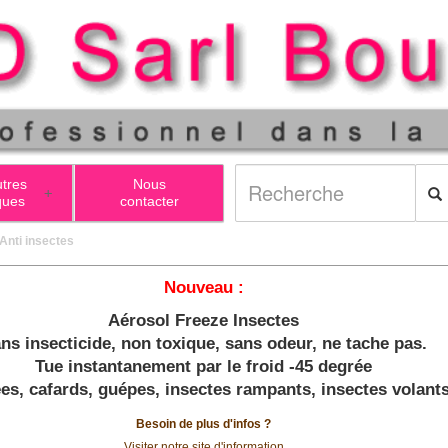
utres
Nous
+
ques
contacter
 Anti insectes
Nouveau :
Aérosol Freeze Insectes
ns insecticide, non toxique, sans odeur, ne tache pas.
Tue instantanement par le froid -45 degrée
es, cafards, guépes, insectes rampants, insectes volants
Besoin de plus d'infos ?
Visiter notre site d'information