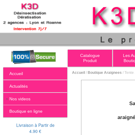
Catalogue
Les A
Produit
Bouti
Accueil
/
Boutique Araignees
/ Tente
Accueil
Actualités
+
Nos videos
Sa
Boutique en ligne
araigné
Livraison à Partir de
4.90 €