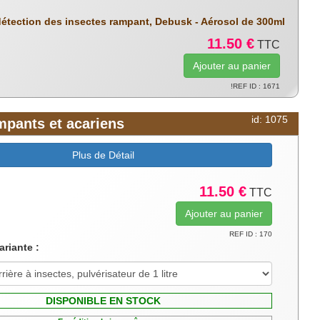
détection des insectes rampant, Debusk - Aérosol de 300ml
11.50 €
TTC
!REF ID : 1671
id: 1075
ampants et acariens
Plus de Détail
11.50 €
TTC
REF ID : 170
ariante :
DISPONIBLE EN STOCK