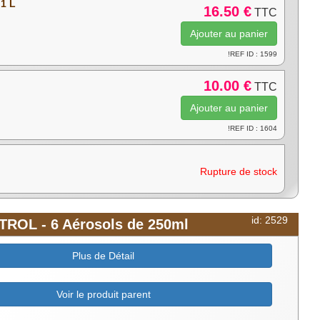
 1 L
16.50 €
TTC
!REF ID : 1599
10.00 €
TTC
!REF ID : 1604
Rupture de stock
id: 2529
TROL - 6 Aérosols de 250ml
Plus de Détail
Voir le produit parent