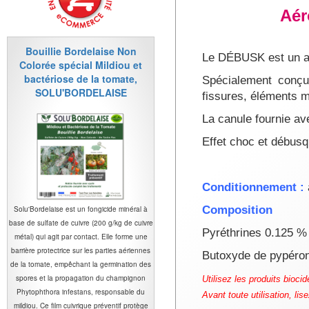
Aér
Bouillie Bordelaise Non
Le DÉBUSK est un aér
Colorée spécial Mildiou et
bactériose de la tomate,
Spécialement conçu
SOLU'BORDELAISE
fissures, éléments ma
La canule fournie ave
Effet choc et débusq
Conditionnement :
Composition
Solu'Bordelaise est un fongicide minéral à
base de sulfate de cuivre (200 g/kg de cuivre
Pyréthrines 0.125 
métal) qui agit par contact. Elle forme une
barrière protectrice sur les parties aériennes
Butoxyde de pypéron
de la tomate, empêchant la germination des
spores et la propagation du champignon
Utilisez les produits bioci
Phytophthora infestans, responsable du
Avant toute utilisation, lis
mildiou. Ce film cuivrique préventif protège