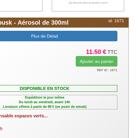
/je-freeze-des-insectes.com
id: 1671
busk - Aérosol de 300ml
Plus de Détail
11.50 €
TTC
REF ID : 1671
DISPONIBLE EN STOCK
Expédition le jour même
Du lundi au vendredi, avant 14h
Livraison offerte à partir de 89 € (en point de retrait)
nsable espaces verts...
fr